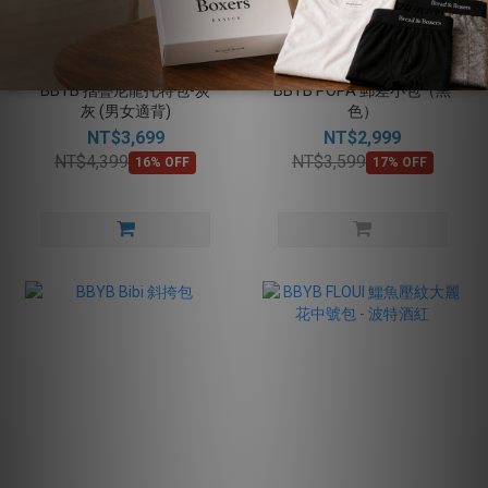
售完
BBYB 摺疊尼龍托特包-炭
BBYB POPA 郵差小包（黑
灰 (男女適背)
色）
NT$3,699
NT$2,999
NT$4,399
NT$3,599
16% OFF
17% OFF