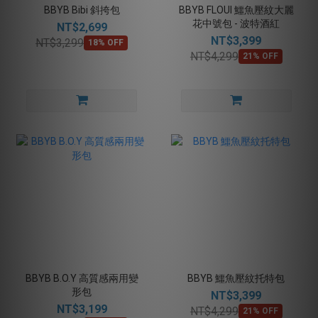
BBYB Bibi 斜挎包
BBYB FLOUI 鱷魚壓紋大麗
花中號包 - 波特酒紅
NT$2,699
NT$3,399
NT$3,299
18% OFF
NT$4,299
21% OFF
BBYB B.O.Y 高質感兩用變
BBYB 鱷魚壓紋托特包
形包
NT$3,399
NT$3,199
NT$4,299
21% OFF