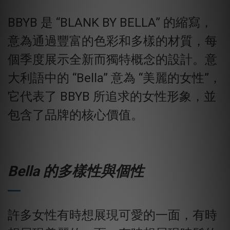
BBYB 是 “BLANK BY BELLA” 的縮寫，
意為通過豐富的色彩和多樣的材質，
每
個季度展示全新而獨特概念的設計。意
大利語中的 “Bella” 意為 “美麗的女性”，
它代表了 BBYB 所追求的女性形象，並
包含了品牌的核心價值。
Bella 的多樣性與個性
許多女性有時想展現可愛的一面，有時