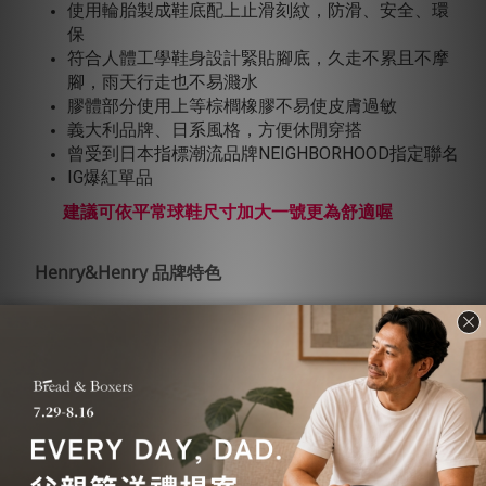
使用輪胎製成鞋底配上止滑刻紋，防滑、安全、環
保
符合人體工學鞋身設計緊貼腳底，久走不累且不摩
腳，雨天行走也不易濺水
膠體部分使用上等棕櫚橡膠不易使皮膚過敏
義大利品牌、日系風格，方便休閒穿搭
曾受到日本指標潮流品牌NEIGHBORHOOD指定聯名
IG爆紅單品
建議可依平常球鞋尺寸加大一號更為舒適喔
Henry&Henry 品牌特色
Henry&Henry為知名精品御用鞋廠Menghi之自創品牌，
除了具有30年以上製鞋經驗，更是以100%義大利製
造、親民價格為訴求的低調奢華品牌！不僅在原料上講
究也在設計上注入年輕思維，是你不可不認識的優質品
牌。