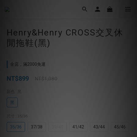
Henry&Henry CROSS交叉休
閒拖鞋(黑)
全店，滿2000免運
NT$899
NT$1,080
顏色
: 黑
黑
尺寸
: 35/36
35/36
37/38
39/40
41/42
43/44
45/46