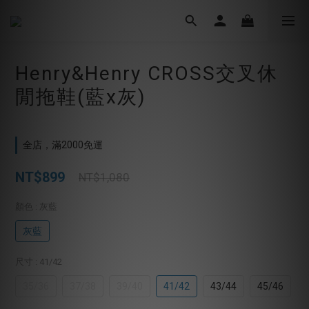
Henry&Henry CROSS交叉休
閒拖鞋(藍x灰)
全店，滿2000免運
NT$899
NT$1,080
顏色
: 灰藍
灰藍
尺寸
: 41/42
35/36
37/38
39/40
41/42
43/44
45/46