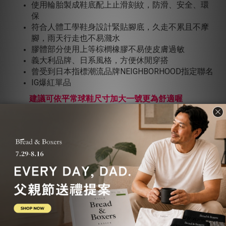
使用輪胎製成鞋底配上止滑刻紋，防滑、安全、環
保
符合人體工學鞋身設計緊貼腳底，久走不累且不摩
腳，雨天行走也不易濺水
膠體部分使用上等棕櫚橡膠不易使皮膚過敏
義大利品牌、日系風格，方便休閒穿搭
曾受到日本指標潮流品牌NEIGHBORHOOD指定聯名
IG爆紅單品
建議可依平常球鞋尺寸加大一號更為舒適喔
Henry&Henry 品牌特色
Henry&Henry為知名精品御用鞋廠Menghi之自創品牌，
除了具有30年以上製鞋經驗，更是以100%義大利製
造、親民價格為訴求的低調奢華品牌！不僅在原料上講
究也在設計上注入年輕思維，是你不可不認識的優質品
牌。