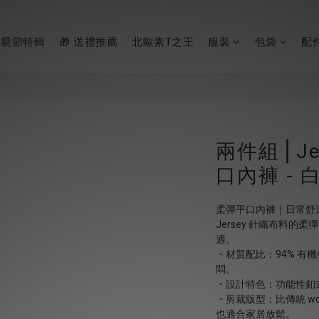
父親節特輯
🎁 送禮推薦
北歐素T之王
服裝
包袋
配
兩件組⎪Jer
口內褲 - 
柔彈平口內褲｜日常舒
Jersey 針織布料的柔彈
適。
・材質配比：94% 有機
悶。
・設計特色：功能性釦式
・剪裁版型：比傳統 wov
也適合家居放鬆。