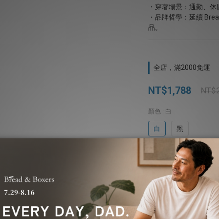
・穿著場景：通勤、休
・品牌哲學：延續 Brea
品。
全店，滿2000免運
NT$1,788
NT$2
顏色
: 白
白
黑
尺寸
: S
S
M
L
XL
數量