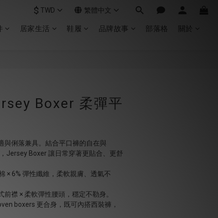
$
TWD
繁體中文
件
居家生活
鞋履
品牌故事
部落格
關於
sey Boxer 柔彈平
白
適與俐落兼具。結合平口褲的自在與 
，Jersey Boxer 讓日常穿著更貼合、更舒
棉 × 6% 彈性纖維，柔軟親膚、透氣不
前襟 × 柔軟彈性腰頭，穩定不勒身。
en boxers 更合身，既可內搭西裝褲，