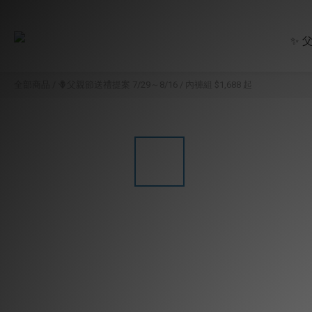
✨ 
全部商品
/
🪻父親節送禮提案 7/29～8/16
/
內褲組 $1,688 起