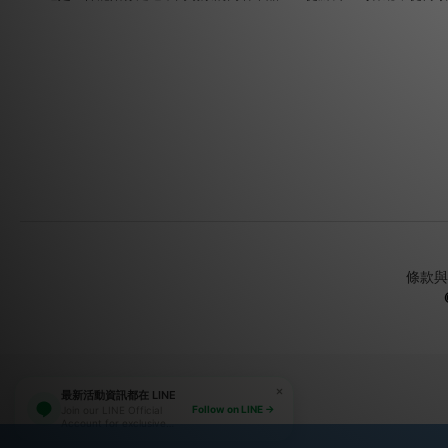
條款與
最新活動資訊都在 LINE
Follow on LINE →
Join our LINE Official
Account for exclusive
deals, new arrivals, and