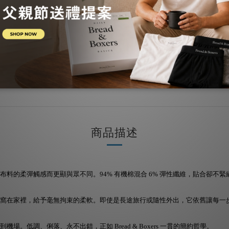
商品描述
ey 針織布料的柔彈觸感而更顯與眾不同。94% 有機棉混合 6% 彈性纖維，貼合
窩在家裡，給予毫無拘束的柔軟。即使是長途旅行或隨性外出，它依舊讓每一
低調、俐落、永不出錯，正如 Bread & Boxers 一貫的簡約哲學。