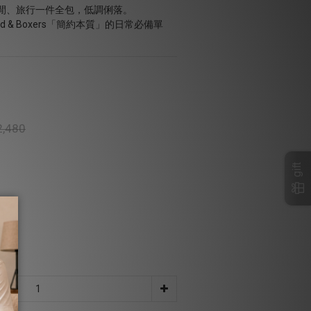
閒、旅行一件全包，低調俐落。
d & Boxers「簡約本質」的日常必備單
,480
gift