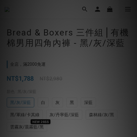
Bread & Boxers 三件組⎪有機
棉男用四角內褲 - 黑/灰/深藍
全店，滿2000免運
NT$1,788
NT$2,980
顏色
: 黑/灰/深藍
黑/灰/深藍
白
灰
黑
深藍
黑/軍綠/卡其綠
灰/丹寧藍/深藍
森林綠/灰/黑
NEW 26SS
雲霧灰/晨霧藍/黑