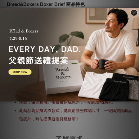
Bread&Boxers Boxer Brief 商品特色
前《Details》主編Eugene Tong指名最佳素Ｔ品牌
logo
精緻、透氣、舒適有機棉面料，肌膚不過敏，印刷
細節，穿
著舒適沒有異物感。
彈性纖維加強穿著舒適感，以及增加貼身感。
商品規格
產地：瑞典設計，產地為印度。
94%,
6%
材質：有機棉
彈性纖維
建議洗滌：建議手洗。洗滌時請勿長時間浸泡，並請分開洗滌。
可低溫熨燙。請勿烘乾或漂白。
注意：由於相機、螢幕會造成色差，一切以實物為主。
此商品為貼身內衣款式，購買前請先確認尺寸，一經購買除商品
瑕疵外，無法提供退換貨服務唷！
了解更多