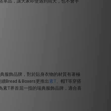
搭單品，讓大家即使遇到雨天，也不會手
典服飾品牌，對於貼身衣物的材質有著極
Bread & Boxers
素T
T
後續
更推出
、帽
等穿搭
T
為素
界首屈一指的瑞典服飾品牌，適合喜