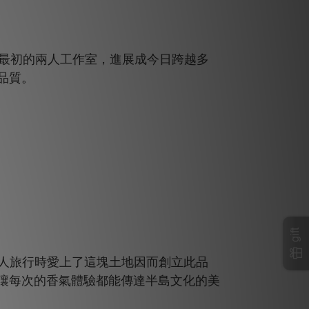
從最初的兩人工作室，進展成今日跨越多
品質
。
gift
n)，創辦人旅行時愛上了這塊土地因而創立此品
讓每次的香氣體驗都能傳達半島文化的美