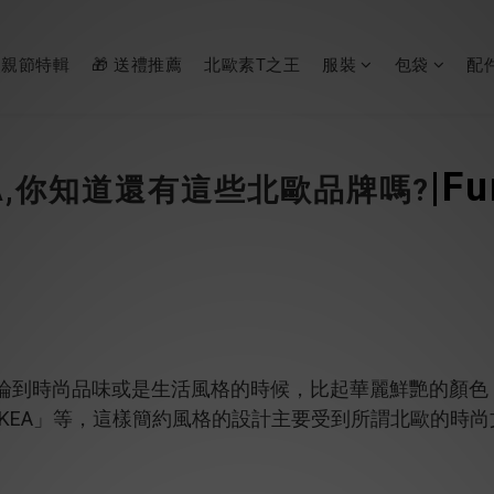
父親節特輯
🎁 送禮推薦
北歐素T之王
服裝
包袋
配
|Fu
EA,你知道還有這些北歐品牌嗎?
論到時尚品味或是生活風格的時候，比起華麗鮮艷的顏色
IKEA」等，這樣簡約風格的設計主要受到所謂北歐的時