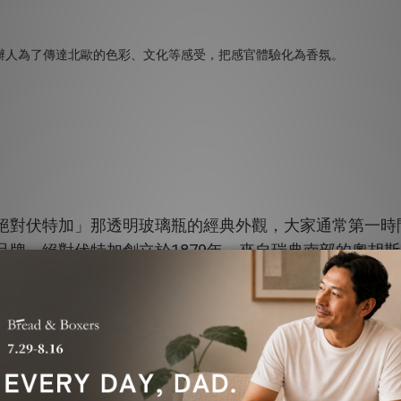
絕對伏特加」那透明玻璃瓶的經典外觀，大家通常第一時
1879
品牌。絕對伏特加創立於
年，來自瑞典南部的奧胡斯