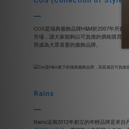
COS (Collection of Style)
H&M
2007
COS
是瑞典服飾品牌
於
年所創
市場，讓大家能夠以可負擔的價格購買有
而成為大眾喜愛的服飾品牌。
Rains
2012
Rains
這個
年創立的年輕品牌是來自