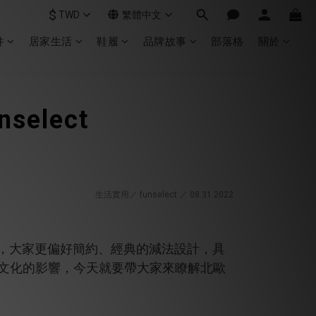
$
TWD
繁體中文
件
居家生活
鞋履
品牌故事
部落格
關於
nselect
生活實用／ funselect ／ 08.31
.2022
，大家更偏好簡約、經典的減法設計，具
尚文化的影響，今天就要帶大家來瞭解北歐