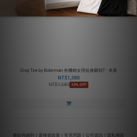
Crop Tee by Biderman 有機棉女用短身圓領T - 米黃
NT$1,380
NT$1,580
13% OFF
條款與細則
｜
退換貨政策
｜
常見問題
｜
公司資訊
｜
隱私權政