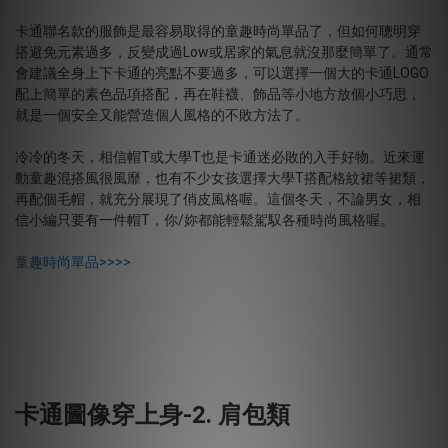
卡通聯名款的服飾是最容易取得的童趣時尚單品了，但如何聰明穿
搭避免元素過多，反變成過Low或居家的氣息就沒那麼簡單了。通常
會建議全身上下卡通的亮點不要過多，可以選擇一個大的卡通LOGO
配上簡單的素色品項搭配，再在鞋襪、飾品等小地方放個小巧思，
就是一個安全又能營造個人風格的不敗方法了。
冷冷的冬天，相信帽T或大學T也是卡通迷必敗的入手好物。近來運
動童趣混搭風很風靡，也有不少女孩選擇大學T搭配格紋裙等裙類，
再配個毛帽，就充分展現了俏皮風格喔。這個冬天，不論男女，相
信小編只要有一件帽T，你/妳都能輕鬆駕馭各種時尚風格喔。
童趣時尚單品>>>>
卡通圖像穿上身-2. 肩包類