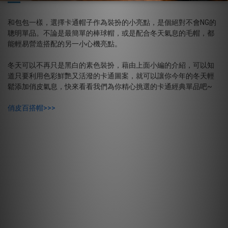
和包包一樣，選擇卡通帽子作為裝扮的小亮點，是個絕對不會NG的
聰明單品。不論是最簡單的棒球帽，或是配合冬天氣息的毛帽，都
能輕易營造搭配的另一小心機亮點。
冬天可以不再只是黑白的素色裝扮，藉由上面小編的介紹，可以知
道只要利用色彩鮮艷又活潑的卡通圖案，就可以讓你今年的冬天輕
鬆添加俏皮氣息，快來看看我們為你精心挑選的卡通經典單品吧~
俏皮百搭帽>>>