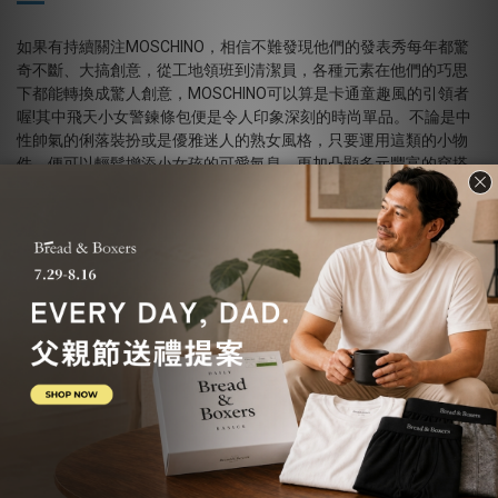
如果有持續關注MOSCHINO，相信不難發現他們的發表秀每年都驚
奇不斷、大搞創意，從工地領班到清潔員，各種元素在他們的巧思
下都能轉換成驚人創意，MOSCHINO可以算是卡通童趣風的引領者
喔!其中飛天小女警鍊條包便是令人印象深刻的時尚單品。不論是中
性帥氣的俐落裝扮或是優雅迷人的熟女風格，只要運用這類的小物
件，便可以輕鬆增添小女孩的可愛氣息，更加凸顯多元豐富的穿搭
風格。
另外，上班族的正式裝扮通常會給人較為嚴肅或成熟的感覺，如果
想要淡化這種強烈感，也可以選擇有卡通圖案的包包穿搭，藉由趣
味的衝突美感，跳脫既有的拘泥框架喔。
衝突也是一種美感>>>
卡通圖像穿上身-3. 帽子類