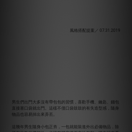
風格搭配提案／ 07.31.2019
男生們出門大多沒有帶包包的習慣，喜歡手機、鑰匙、錢包
直接塞口袋就出門。這樣不僅口袋鼓鼓的有失造型感，隨身
物品也容易掉出來弄丟。
這幾年男生隨身小包正夯，一包就能裝進外出必備物品，除