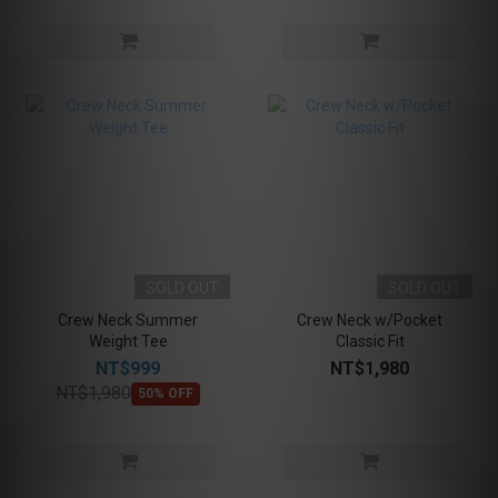
SOLD OUT
SOLD OUT
Crew Neck Summer
Crew Neck w/Pocket
Weight Tee
Classic Fit
NT$999
NT$1,980
NT$1,980
50% OFF