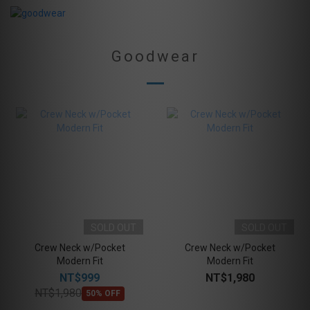
Goodwear
SOLD OUT
SOLD OUT
Crew Neck w/Pocket
Crew Neck w/Pocket
Modern Fit
Modern Fit
NT$999
NT$1,980
NT$1,980
50% OFF