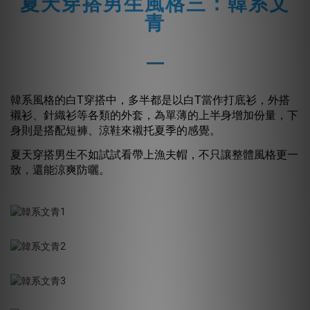
夏天穿搭男生風格三：韓系文
青
韓系風格的白T穿搭中，多半都是以白T當作打底衫，外搭
襯衫、針織衫等各類的外套，為單薄的上半身增加份量，下
身則是搭配短褲、涼鞋來襯托夏季的感覺。
夏天穿搭男生不如試試看帶上漁夫帽，不只讓整體風格更一
致，還能涼爽防曬。