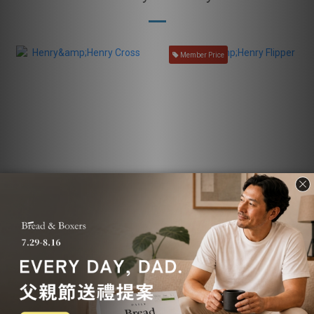
Member Price
Henry&Henry Cross
Henry&Henry Flipper
NT$899
NT$799
NT$1,080
NT$1,080
17% OFF
26% OFF
Member Price