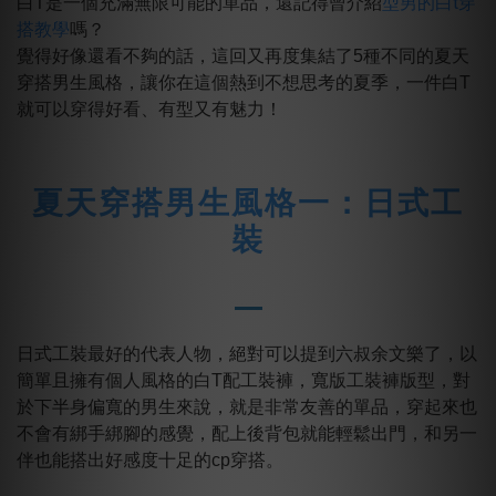
型男的白t穿
白T是一個充滿無限可能的單品，還記得曾介紹
搭教學
嗎？
覺得好像還看不夠的話，這回又再度集結了5種不同的夏天
穿搭男生風格，讓你在這個熱到不想思考的夏季，一件白T
就可以穿得好看、有型又有魅力！
夏天穿搭男生風格一：日式工
裝
日式工裝最好的代表人物，絕對可以提到六叔余文樂了，以
簡單且擁有個人風格的白T配工裝褲，寬版工裝褲版型，對
於下半身偏寬的男生來說，就是非常友善的單品，穿起來也
不會有綁手綁腳的感覺，配上後背包就能輕鬆出門，和另一
伴也能搭出好感度十足的cp穿搭。