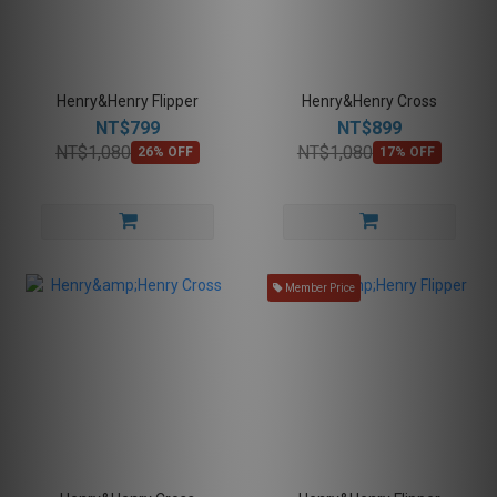
Henry&Henry Flipper
Henry&Henry Cross
NT$799
NT$899
NT$1,080
NT$1,080
26% OFF
17% OFF
Member Price