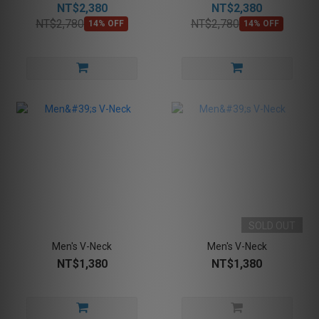
NT$2,380
NT$2,380
NT$2,780
NT$2,780
14% OFF
14% OFF
SOLD OUT
Men's V-Neck
Men's V-Neck
NT$1,380
NT$1,380