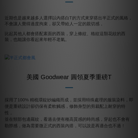
近期也是越來越多人選擇以內搭白T的方式來穿搭出半正式的風格，
不會讓人覺得過度拘束，卻又帶給人一定的親切感，
比起其他人都會搭配素面的西裝，穿上條紋、格紋這類花紋的西
裝，也能讓你看起來年輕不老氣。
美國 Goodwear 圓領夏季重磅T
採用了100% 精梳環錠紗編織而成，並採用特殊處理的服裝染料，即
便是重磅設計卻仍保有柔軟觸感，修飾身型的剪裁配上耐穿的特
性，
並在頸部包邊羅紋，看過去便有種高質感的時尚感，穿起也不會有
勒脖感，做為需要微正式的西裝內搭，可以說是再適合也不過！