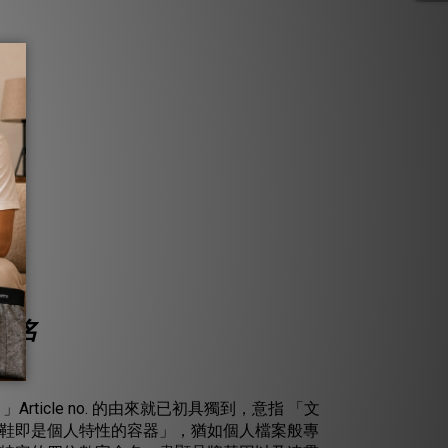
屬之名
之名 」Article no. 的由來就已初具獨到，意指 「文
鞋即是個人特性的容器」，猶如個人檔案般專