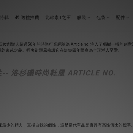
節特輯
🎁 送禮推薦
北歐素T之王
服裝
包袋
配件
人超過50年的時尚行業經驗為 Article no. 注入了獨樹一幟的創意活力
規約束或定義。輕奢街頭風格讓它在短短四年躋身為全球潮人至愛。
洛杉磯時尚鞋履 ARTICLE NO.
花最少的精力，宣揚自我的個性，這是當代單品是否具有高性價比的標準