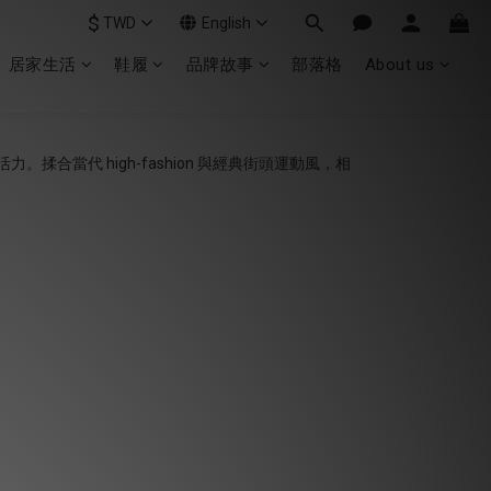
$
TWD
English
居家生活
鞋履
品牌故事
部落格
About us
。揉合當代 high-fashion 與經典街頭運動風，相
。