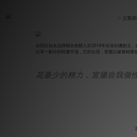
✨ 父親
由四位知名品牌聯合創辦人於2014年在洛杉磯創立，四位創辦
比單一劃分的鞋履市場，它的出現，更難以被條框陳
花最少的精力，宣揚自我個性-- 