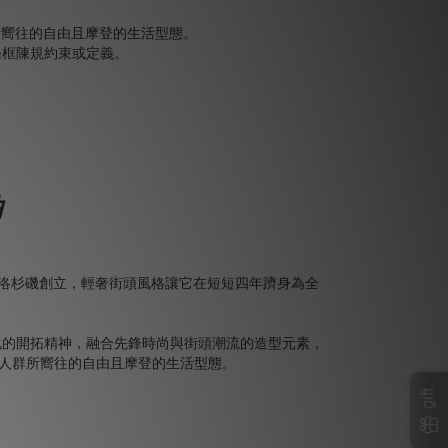
人群所嚮往的自由且摩登的生活型態。
被條框陳規約束或定義。
曲
2014 年在洛杉磯創立，輕奢街頭風格讓它在短短四年躋身為全
 文化的開拓精神，融合先鋒時尚與街頭潮流的造型元素，
揚著都市人群所嚮往的自由且摩登的生活型態。
gift