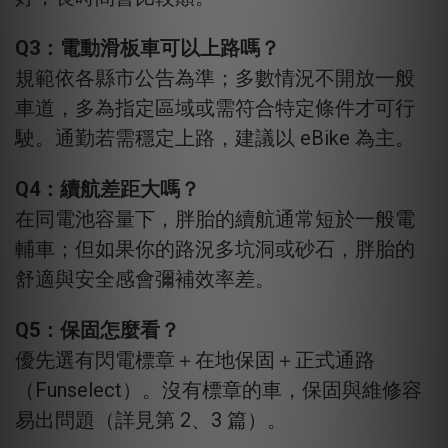
Q3：電動滑板車可以上路嗎？
規範依各縣市公告為準；多數情況不開放一般
車道，多為指定區域或需符合特定條件才可行
駛。通勤若需穩定上路，建議以 eBike 為主。
Q4：續航差距大嗎？
在同電池容量下，胖胎的續航通常短於一般電
輔車；但如果你的路況多坑洞或砂石，胖胎的
舒適與安全感會彌補效率差。
Q5：保固怎麼看？
優先選有閃電標章＋在地保固＋正式通路
（Funselect）。沒有標章的車，保固與維修容
易出問題（詳見第 2、3 篇）。