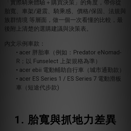
「實際騎乘體驗＋購買決策」的角度，帶你從
胎寬、車架/避震、騎乘感、價格/保固、法規與
族群情境 等層面，做一個一次看懂的比較，最
後附上清楚的選購建議與決策表。
內文示例車款：
• acer 胖胎車（例如：Predator eNomad-
R；以 Funselect 上架規格為準）
•
acer ebii 電動輔助自行車（城市通勤款）
•
acer ES Series 1 / ES Series 7 電動滑板
車（短途代步款)
1. 胎寬與抓地力差異