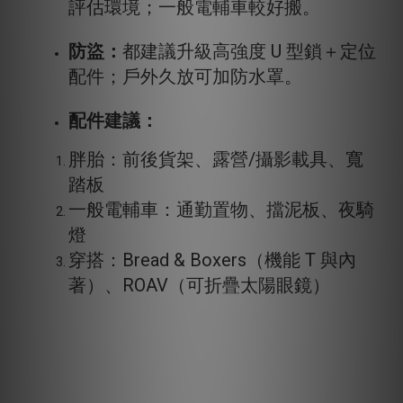
評估環境；一般電輔車較好搬。
防盜：
都建議升級高強度 U 型鎖＋定位
配件；戶外久放可加防水罩。
配件建議：
胖胎：前後貨架、露營/攝影載具、寬
踏板
一般電輔車：通勤置物、擋泥板、夜騎
燈
穿搭：Bread & Boxers（機能 T 與內
著）、ROAV（可折疊太陽眼鏡）