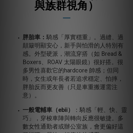
與族群視角）
胖胎車：
騎感「厚實穩重」。過縫、過
顛簸明顯安心，新手與怕滑的人特別有
感。外型硬派，潮流穿搭（如 Bread &
Boxers、ROAV 太陽眼鏡）很好搭。很
多男性喜歡它的hardcore 帥感；但同
時，女生或年長者若追求穩定、怕摔，
胖胎反而更友善（只是車重搬運需注
意）。
一般電輔車（ebii）
：騎感「輕、快、靈
巧」，穿梭車陣與轉向反應很敏捷。多
數女性通勤者或辦公室族，會更偏好這