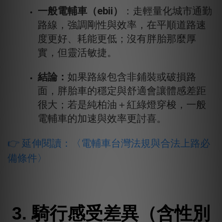
一般電輔車（ebii）
：走輕量化城市通勤
路線，強調剛性與效率，在平順道路速
度更好、耗能更低；沒有胖胎那麼厚
實，但靈活敏捷。
結論：
如果路線包含非鋪裝或破損路
面，胖胎車的穩定與舒適會讓體感差距
很大；若是純柏油＋紅綠燈穿梭，一般
電輔車的加速與效率更討喜。
👉 延伸閱讀：
〈
電輔車台灣法規與合法上路必
備條件
〉
3. 騎行感受差異（含性別