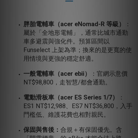
胖胎電輔車（acer eNomad-R 等級）
：
屬於「全地形電輔」，通常比城市通勤
車多避震與強化件。預算區間以
Funselect 上架為準；換來的是更寬的使
用情境與更強的穩定舒適。
一般電輔車（acer ebii）
：官網示意價
NT$98,800，走智慧/都會通勤。
電動滑板車（acer ES Series 1/7）
：
ES1 NT$12,988、ES7 NT$36,800，入手
門檻低、維護花費也相對親民。
保固與售後：
合規＋有保固優先。含