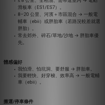
≤ 8 公里、全柏油、需帶進室內 → 電動
滑板車（ES1/ES7）。
8–20 公里、河濱＋市區混合 → 一般電
輔車（ebii）或胖胎車（若路況較差就選
胖胎）。
常去郊外、碎石/草地/沙地 → 胖胎車優
先。
體感偏好
我怕滑、怕坑洞、要舒服 → 胖胎車。
我要輕快、好穿梭、效率高 → 一般電輔
車（ebii）。
搬運/停車條件