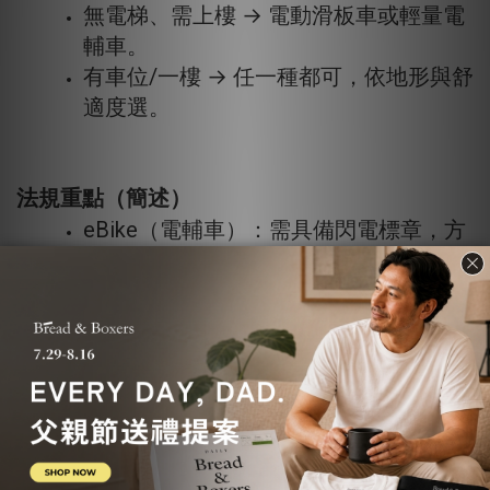
無電梯、需上樓 → 電動滑板車或輕量電
輔車。
有車位/一樓 → 任一種都可，依地形與舒
適度選。
法規重點（簡述）
eBike（電輔車）：需具備閃電標章，方
可合法上路。
eScooter（電動滑板車）：各縣市規範
不同；多數狀況下不開放一般車道，以
指定區域或特定規範為主（實際以各地
公告為準）。
👉 延伸閱讀：〈
電輔車台灣法規與合法上路必
備條件
〉