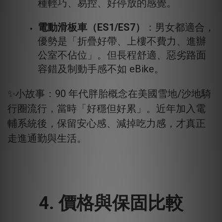
種輕巧、易控、好停放的感覺。
電動滑板車（ES1/ES7）
：男女都適合，
優勢是「折疊好帶、上樓不費力、進辦
公室不佔位」。但長程舒適、惡劣路面
容錯及制動手感不如 eBike。
✨小故事：90 年代胖胎概念在美國雪地/沙地騎
行圈流行，當時「好穩但好累」。近年加入電
輔系統後，保留安心感、減掉吃力感，才真正
走進通勤與生活。
4. 價格與保固比較