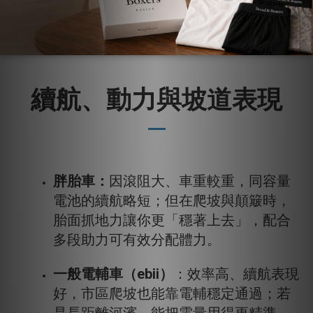
續航、動力與坡道表現
胖胎車：
因滾阻大、車重較重，同容量
電池的續航略短；但在爬坡與顛簸時，
胎面抓地力讓你更「穩著上去」，配合
多段助力可有效分配體力。
一般電輔車（ebii）
：效率高、續航表現
好，市區爬坡也能靠電輔穩定通過；若
是長距離河濱，能把電量用得更精準。