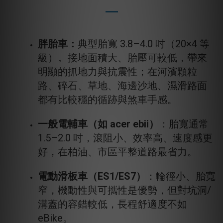
胖胎車：
典型胎寬 3.8–4.0 吋（20×4 等
級）。接地面積大、胎壓可較低，帶來
明顯的抓地力與抗震性；在河濱顆粒
路、碎石、草地、海邊沙地、濕滑路面
都有比較穩的循跡與煞車手感。
一般電輔車（如 acer ebii）
：胎寬通常
1.5–2.0 吋，滾阻小、效率高、速度感更
好，在柏油、市區平整道路最省力。
電動滑板車（ES1/ES7）
：輪徑小、胎寬
窄，機動性與可攜性是優勢，但對坑洞/
溝蓋的容錯較低，長程舒適度不如
eBike。