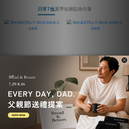
日常T恤
夏季短褲
貼身內著
Men's V-Neck black 2-pack
Men's V-Neck white 2-pack
NT$2,380
NT$2,380
NT$2,780
NT$2,780
14% OFF
14% OFF