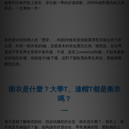
能看到主角們套上衛衣，穿出新一季的好感搭配，2020年絕對要有的入秋
單品，一定要收一件！
若想穿出街拍潮人的「疊穿」，內搭的t恤長度就能選擇長至接近跨下的
位置，外搭一般衣長的t恤，是最基本的長短層次比例。雖然說，在台灣
還是不常見男生穿搭中紮衣服，不過，當穿上oversize的t恤，不妨考慮紮
起前端的衣襬，保留後方t恤下襬，這對下盤較寬的男生來說，更能調整
體型比例。
衛衣是什麼？大學T、連帽T都是衛衣
嗎？
還不是很了解衛衣的你，想必頭腦想的全是「衛衣是什麼？」基本上，衛
衣就是長袖版的Ｔ恤，能夠讓你舒適自在，帶有滿滿休閒、運動感的上