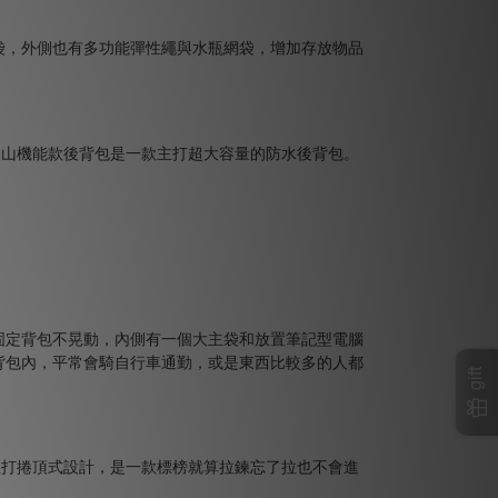
袋，外側也有多功能彈性繩與水瓶網袋，增加存放物品
固定背包不晃動，內側有一個大主袋和放置筆記型電腦
背包內，平常會騎自行車通勤，或是東西比較多的人都
gift