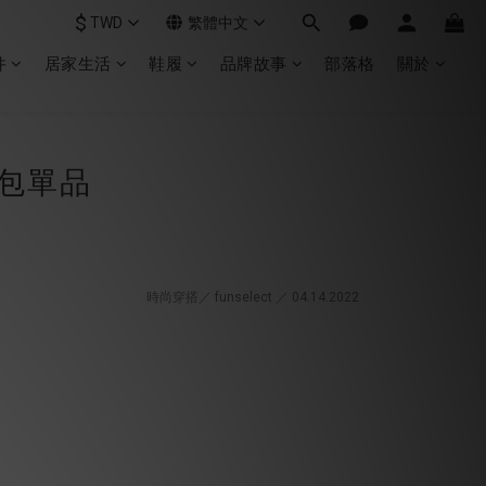
$
TWD
繁體中文
件
居家生活
鞋履
品牌故事
部落格
關於
包單品
時尚穿搭／ funselect ／ 04.14
.2022