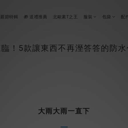
父親節特輯
🎁 送禮推薦
北歐素T之王
服裝
包袋
配
來臨！5款讓東西不再溼答答的防水
大雨大雨一直下