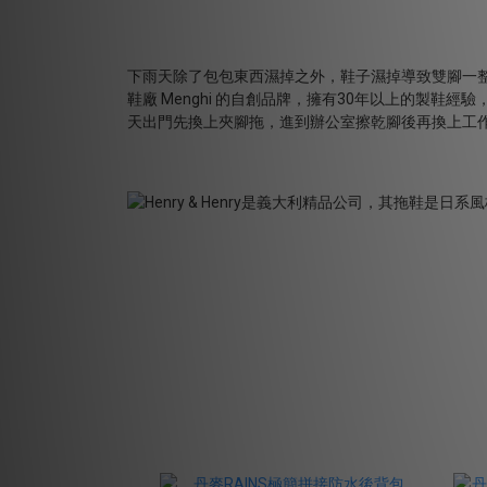
下雨天除了包包東西濕掉之外，鞋子濕掉導致雙腳一
鞋廠
Menghi
的自創品牌，擁有
30
年以上的製鞋經驗
天出門先換上夾腳拖，進到辦公室擦乾腳後再換上工