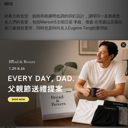
NDG
經典方框造型、鏡框和鏡腳間低調的卯釘設計，讓NDG一直都廣受
名人們的喜愛，包括Maroon5主唱亞當·李維、傑森·史塔森以及羅伯·
派汀森都曾選用，同時也是時尚名人Eugene Tong的愛用款。
Bernardo
XXV-RX
小勞勃道尼出席第85屆奧斯卡頒獎典禮