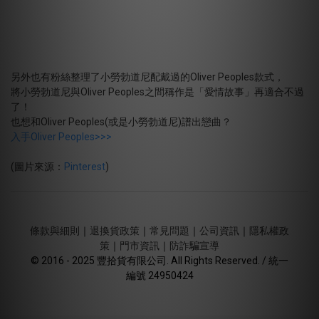
另外也有粉絲整理了小勞勃道尼配戴過的Oliver Peoples款式，
將小勞勃道尼與Oliver Peoples之間稱作是「愛情故事」再適合不過
了！
也想和Oliver Peoples(或是小勞勃道尼)譜出戀曲？
入手Oliver Peoples>>>
(圖片來源：
Pinterest
)
條款與細則
｜
退換貨政策
｜
常見問題
｜
公司資訊
｜
隱私權政
策
｜
門市資訊
｜
防詐騙宣導
© 2016 - 2025 豐拾貨有限公司. All Rights Reserved. / 統一
編號 24950424