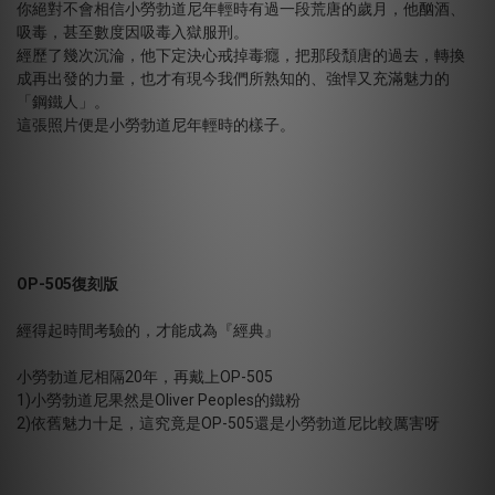
你絕對不會相信小勞勃道尼年輕時有過一段荒唐的歲月，他酗酒、
吸毒，甚至數度因吸毒入獄服刑。
經歷了幾次沉淪，他下定決心戒掉毒癮，把那段頹唐的過去，轉換
成再出發的力量，也才有現今我們所熟知的、強悍又充滿魅力的
「鋼鐵人」。
這張照片便是小勞勃道尼年輕時的樣子。
OP-505復刻版
經得起時間考驗的，才能成為『經典』
小勞勃道尼相隔20年，再戴上OP-505
1)小勞勃道尼果然是Oliver Peoples的鐵粉
2)依舊魅力十足，這究竟是OP-505還是小勞勃道尼比較厲害呀