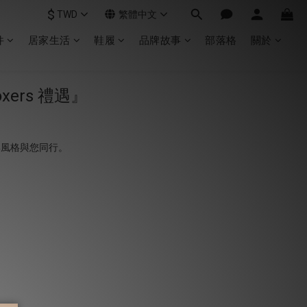
$
TWD
繁體中文
件
居家生活
鞋履
品牌故事
部落格
關於
xers 禮遇』
適與風格與您同行。