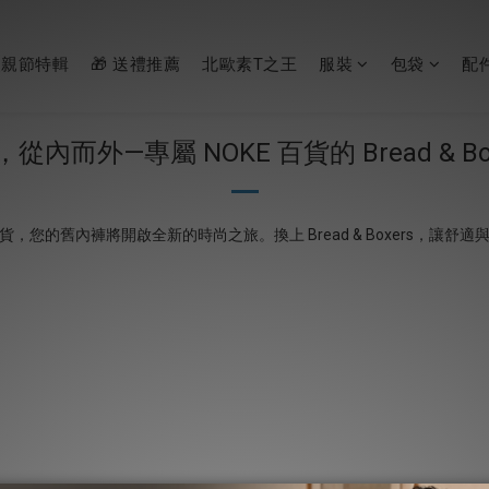
父親節特輯
🎁 送禮推薦
北歐素T之王
服裝
包袋
配
內而外—專屬 NOKE 百貨的 Bread & Bo
泰百貨，您的舊內褲將開啟全新的時尚之旅。換上 Bread & Boxers，讓舒