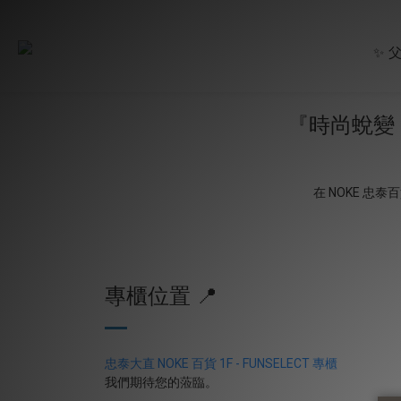
✨ 
『時尚蛻變，從
在 NOKE 忠
專櫃位置 📍
忠泰大直 NOKE 百貨 1F - FUNSELECT 專櫃
我們期待您的蒞臨。