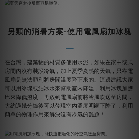
另類的消暑方案-使用電風扇加冰塊
在台灣，建築物的材質多使用水泥，如果在家中或式
房間內沒有裝設冷氣，加上夏季炎熱的天氣，只靠電
風扇是無法順利將房間溫度降下來的。這邊建議大家
可以用冰塊或結冰水來幫助室內降溫，利用冰塊加鹽
巴來降低溫度，再放到電風扇前將冷風吹送至房間，
大約過幾分鐘後可以發現室內溫度明顯下降了，利用
簡單的物理作用來解決沒有冷氣的難題！