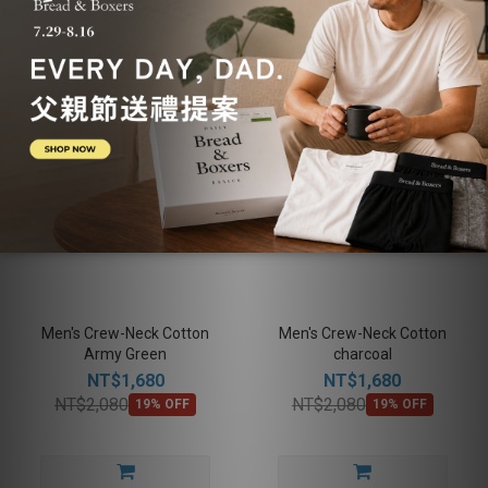
Men's Crew-Neck Cotton
Men's Crew-Neck Cotton
Army Green
charcoal
NT$1,680
NT$1,680
NT$2,080
NT$2,080
19% OFF
19% OFF