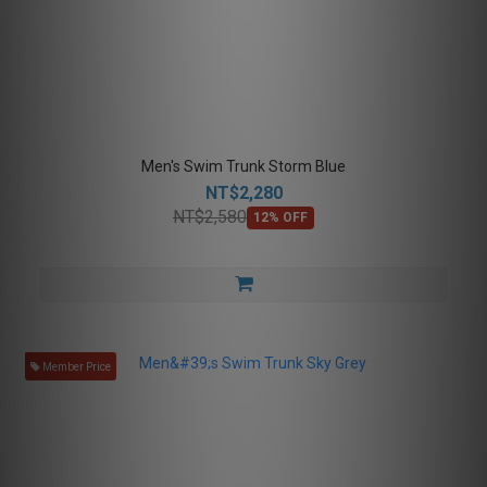
Men's Swim Trunk Storm Blue
NT$2,280
NT$2,580
12% OFF
Member Price