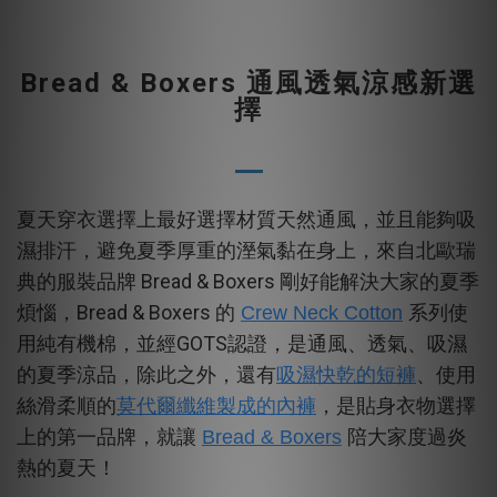
Bread & Boxers 通風透氣涼感新選
擇
夏天穿衣選擇上最好選擇材質天然通風，並且能夠吸
濕排汗，避免夏季厚重的溼氣黏在身上，來自北歐瑞
Bread & Boxers
典的服裝品牌
剛好能解決大家的夏季
Bread & Boxers
煩惱，
的
Crew Neck Cotton
系列使
GOTS
用純有機棉，並經
認證，是通風、透氣、吸濕
的夏季涼品，除此之外，還有
吸濕快乾的短褲
、使用
莫代
爾纖維製成的內褲
絲滑柔順的
，是貼身衣物選擇
上的第一品牌，就讓
Bread & Boxers
陪大家度過炎
熱的夏天！