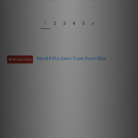
1
2
3
4
5
»
Member Price