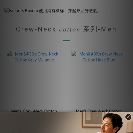
Crew-Neck 𝑐𝑜𝑡𝑡𝑜𝑛 系列-Men
Men's Crew-Neck Cotton
Men's Crew-Neck Cotton
Grey Melange
Haze Blue
NT$1,680
NT$1,680
NT$2,080
NT$2,080
19% OFF
19% OFF