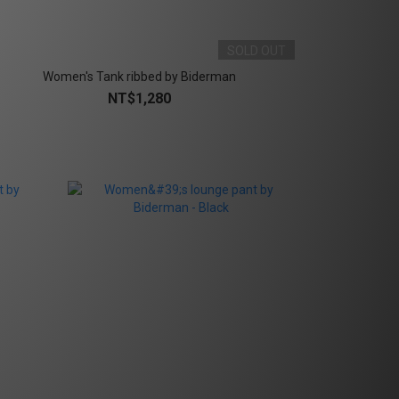
SOLD OUT
Women's Tank ribbed by Biderman
NT$1,280