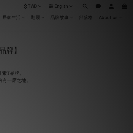
$
TWD
English
居家生活
鞋履
品牌故事
部落格
About us
品牌】
佳素T品牌。
佔有⼀席之地。