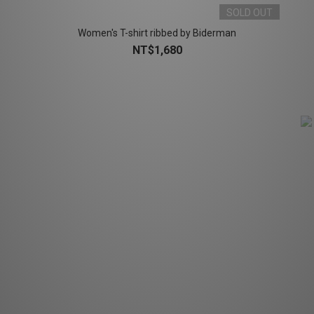
SOLD OUT
Women's T-shirt ribbed by Biderman
NT$1,680