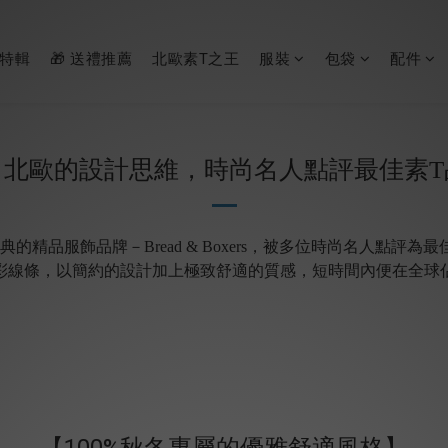
節特輯
🎁 送禮推薦
北歐素T之王
服裝
包袋
配件
自北歐的設計思維，時尚名人點評最佳素
T
典的精品服飾品牌
－Bread & Boxers
，被多位時尚名人點評為最
彩線條，以簡約的設計加上極致舒適的質感，短時間內便在全球
【100%秋冬專屬的優雅舒適風格】