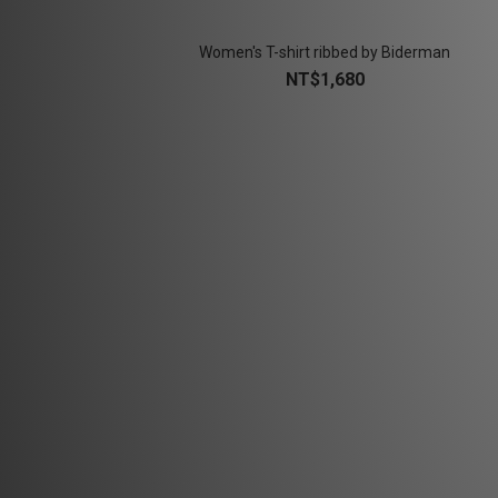
Women's T-shirt ribbed by Biderman
NT$1,680