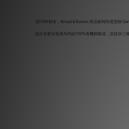
2019年秋冬，Bread & Boxers 與北歐時尚造型師
此次全新女裝系列均由100%有機棉製成，並提供三種顏