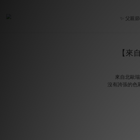
✨ 父親
【來
來自北歐瑞
沒有誇張的⾊